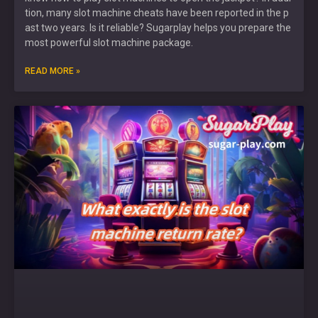
tion, many slot machine cheats have been reported in the p
ast two years. Is it reliable? Sugarplay helps you prepare the
most powerful slot machine package.
READ MORE »