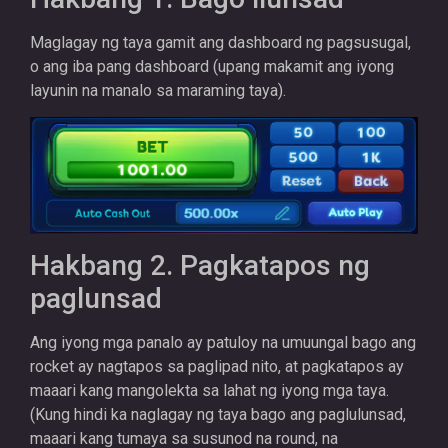
Maglagay ng taya gamit ang dashboard ng pagsusugal,
o ang iba pang dashboard (upang makamit ang iyong
layunin na manalo sa maraming taya).
Hakbang 2. Pagkatapos ng
paglunsad
Ang iyong mga panalo ay patuloy na umuungal bago ang
rocket ay nagtapos sa paglipad nito, at pagkatapos ay
maaari kang mangolekta sa lahat ng iyong mga taya.
(Kung hindi ka naglagay ng taya bago ang paglulunsad,
maaari kang tumaya sa susunod na round, na