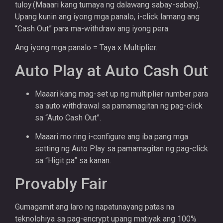
tuloy.(Maaari kang tumaya ng dalawang sabay-sabay).
Upang kunin ang iyong mga panalo, i-click lamang ang
“Cash Out” para ma-withdraw ang iyong pera.
Ang iyong mga panalo = Taya x Multiplier.
Auto Play at Auto Cash Out
Maaari kang mag-set up ng multiplier number para
sa auto withdrawal sa pamamagitan ng pag-click
sa “Auto Cash Out”.
Maaari mo ring i-configure ang iba pang mga
setting ng Auto Play sa pamamagitan ng pag-click
sa “Higit pa” sa kanan.
Provably Fair
Gumagamit ang laro ng napatunayang patas na
teknolohiya sa pag-encrypt upang matiyak ang 100%