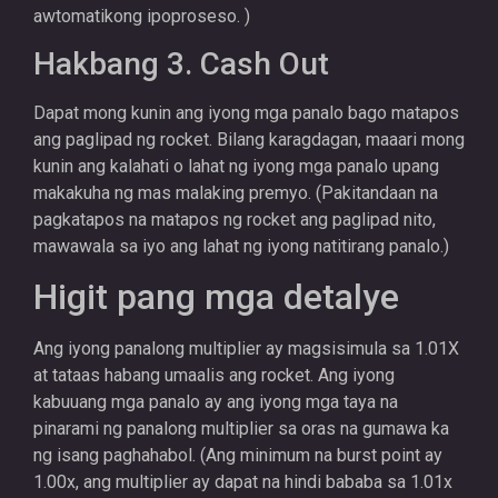
awtomatikong ipoproseso. )
Hakbang 3. Cash Out
Dapat mong kunin ang iyong mga panalo bago matapos
ang paglipad ng rocket. Bilang karagdagan, maaari mong
kunin ang kalahati o lahat ng iyong mga panalo upang
makakuha ng mas malaking premyo. (Pakitandaan na
pagkatapos na matapos ng rocket ang paglipad nito,
mawawala sa iyo ang lahat ng iyong natitirang panalo.)
Higit pang mga detalye
Ang iyong panalong multiplier ay magsisimula sa 1.01X
at tataas habang umaalis ang rocket. Ang iyong
kabuuang mga panalo ay ang iyong mga taya na
pinarami ng panalong multiplier sa oras na gumawa ka
ng isang paghahabol. (Ang minimum na burst point ay
1.00x, ang multiplier ay dapat na hindi bababa sa 1.01x