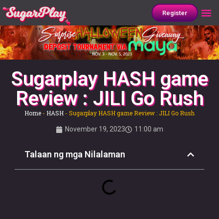
Register
COCK 
Sugarplay HASH game
Review : JILI Go Rush
Home
-
HASH
-
Sugarplay HASH game Review : JILI Go Rush
November 19, 2023
11:00 am
Talaan ng mga Nilalaman