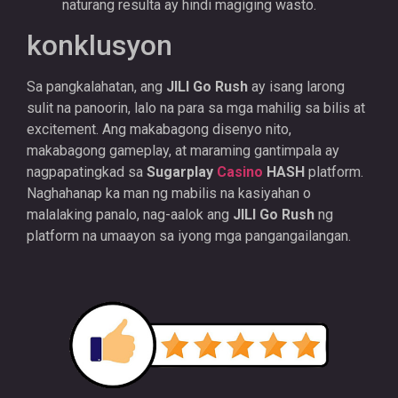
naturang resulta ay hindi magiging wasto.
konklusyon
Sa pangkalahatan, ang
JILI Go Rush
ay isang larong
sulit na panoorin, lalo na para sa mga mahilig sa bilis at
excitement. Ang makabagong disenyo nito,
makabagong gameplay, at maraming gantimpala ay
nagpapatingkad sa
Sugarplay
Casino
HASH
platform.
Naghahanap ka man ng mabilis na kasiyahan o
malalaking panalo, nag-aalok ang
JILI Go Rush
ng
platform na umaayon sa iyong mga pangangailangan.