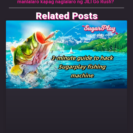
manlalaro kapag naglalaro ng JILI Go Rush?
Related Posts