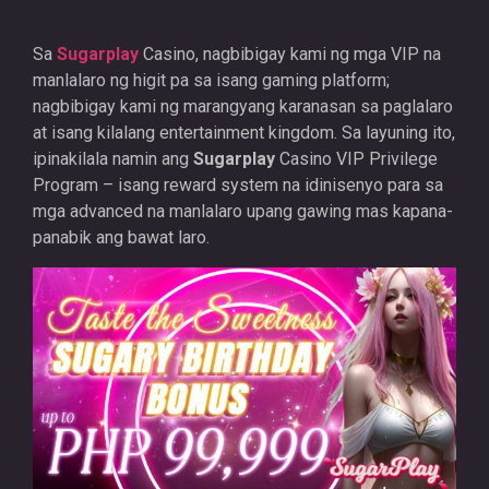
Sa
Sugarplay
Casino, nagbibigay kami ng mga VIP na
manlalaro ng higit pa sa isang gaming platform;
nagbibigay kami ng marangyang karanasan sa paglalaro
at isang kilalang entertainment kingdom. Sa layuning ito,
ipinakilala namin ang
Sugarplay
Casino VIP Privilege
Program – isang reward system na idinisenyo para sa
mga advanced na manlalaro upang gawing mas kapana-
panabik ang bawat laro.