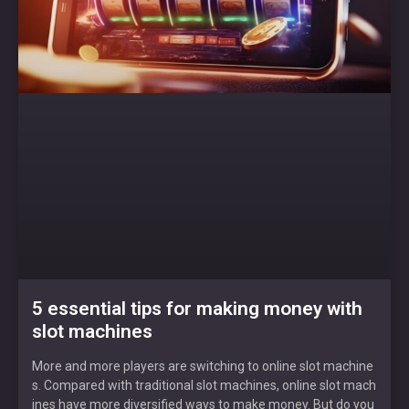
5 essential tips for making money with
slot machines
More and more players are switching to online slot machine
s. Compared with traditional slot machines, online slot mach
ines have more diversified ways to make money. But do you