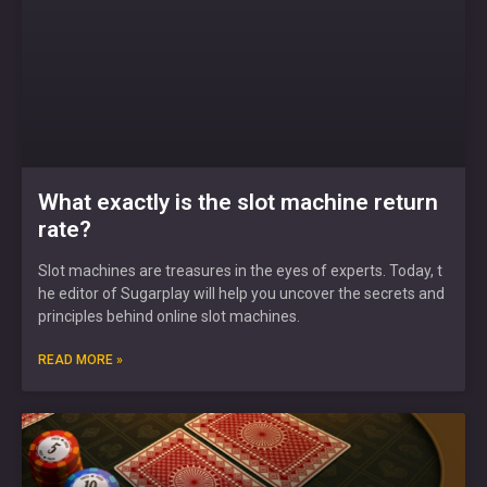
What exactly is the slot machine return
rate?
Slot machines are treasures in the eyes of experts. Today, t
he editor of Sugarplay will help you uncover the secrets and
principles behind online slot machines.
READ MORE »